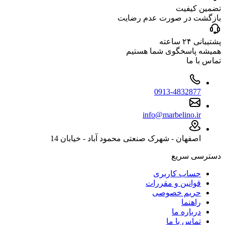
تضمین کیفیت
بازگشت در صورت عدم رضایت
پشتیبانی ۲۴ ساعته
همیشه پاسخگوی شما هستیم
تماس با ما
0913-4832877
info@marbelino.ir
اصفهان - شهرک صنعتی محمود آباد - خیابان 14
دسترسی سریع
حساب کاربری
قوانین و مقررات
حریم خصوصی
راهنما
درباره ما
تماس با ما