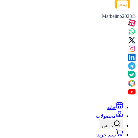
©Marbelino2028
خانه
محصولات
جستجو
سبد خرید