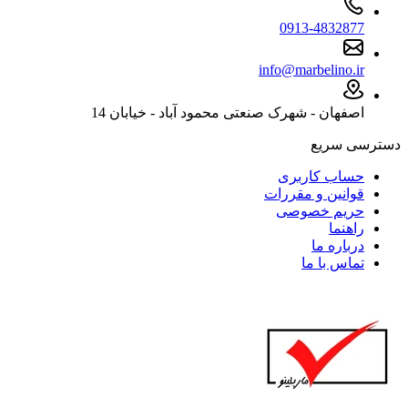
0913-4832877
info@marbelino.ir
اصفهان - شهرک صنعتی محمود آباد - خیابان 14
دسترسی سریع
حساب کاربری
قوانین و مقررات
حریم خصوصی
راهنما
درباره ما
تماس با ما